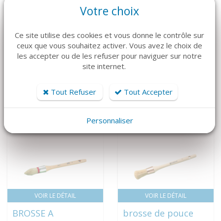
Votre choix
Ce site utilise des cookies et vous donne le contrôle sur
ceux que vous souhaitez activer. Vous avez le choix de
VOIR LE DÉTAIL
VOIR LE DÉTAIL
les accepter ou de les refuser pour naviguer sur notre
site internet.
AQUACOLE
BLANC MAT A
33,88 € HT
TOUT FAIRE
40,66 € TTC
88,53 € HT
Tout Refuser
Tout Accepter
106,24 € TTC
Personnaliser
VOIR LE DÉTAIL
VOIR LE DÉTAIL
BROSSE A
brosse de pouce