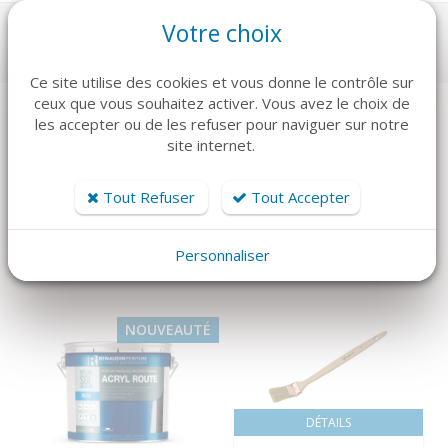
Votre choix
Ce site utilise des cookies et vous donne le contrôle sur
ceux que vous souhaitez activer. Vous avez le choix de
les accepter ou de les refuser pour naviguer sur notre
site internet.
ARTICLES CONNEXES
Dans la même famille de produits, découvrez également ces
Tout Refuser
Tout Accepter
produits plébiscités par nos clients
Personnaliser
NOUVEAUTÉ
DÉTAILS