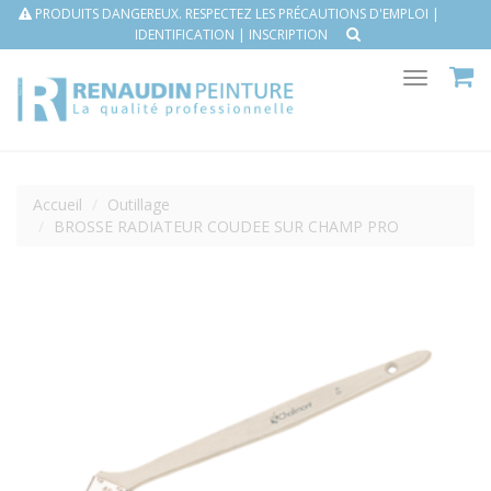
PRODUITS DANGEREUX. RESPECTEZ LES PRÉCAUTIONS D'EMPLOI |
IDENTIFICATION
|
INSCRIPTION
Toggle
navigat
Accueil
Outillage
BROSSE RADIATEUR COUDEE SUR CHAMP PRO