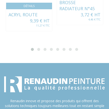
BROSSE
DÉTAILS
RADIATEUR N°45
ACRYL ROUTE
3,72 € HT
9,39 € HT
4,46 € TTC
11,27 € TTC
Renaudin innove et propose des produits qui offrent des
solutions techniques toujours meilleures tout en restant simple