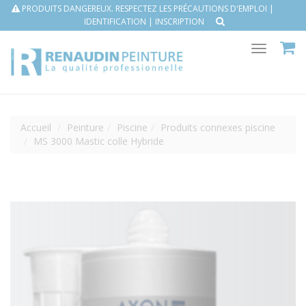
PRODUITS DANGEREUX. RESPECTEZ LES PRÉCAUTIONS D'EMPLOI |
IDENTIFICATION
|
INSCRIPTION
Toggle
navigat
Accueil
Peinture
Piscine
Produits connexes piscine
MS 3000 Mastic colle Hybride