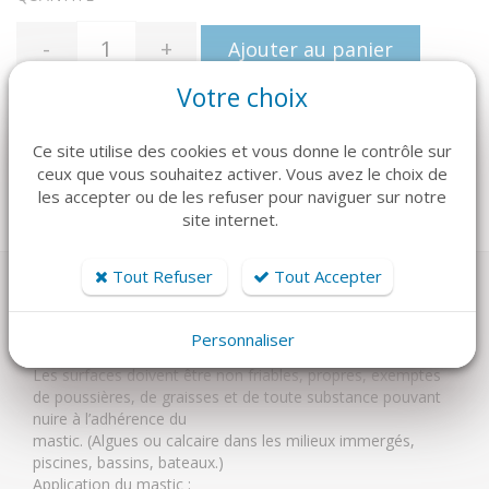
-
+
Ajouter au panier
Votre choix
Ce site utilise des cookies et vous donne le contrôle sur
ceux que vous souhaitez activer. Vous avez le choix de
Catégories :
Produits connexes piscine
les accepter ou de les refuser pour naviguer sur notre
site internet.
Tout Refuser
Tout Accepter
CONSEIL DE MISE EN OEUVRE
Personnaliser
Les surfaces doivent être non friables, propres, exemptes
de poussières, de graisses et de toute substance pouvant
nuire à l’adhérence du
mastic. (Algues ou calcaire dans les milieux immergés,
piscines, bassins, bateaux.)
Application du mastic :