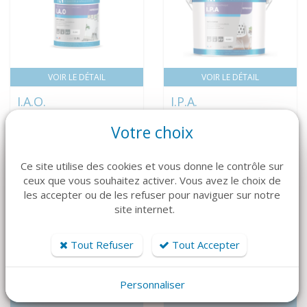
VOIR LE DÉTAIL
VOIR LE DÉTAIL
I.A.O.
I.P.A.
12,96 € HT
25,61 € HT
Votre choix
15,55 € TTC
30,74 € TTC
Ce site utilise des cookies et vous donne le contrôle sur
ceux que vous souhaitez activer. Vous avez le choix de
les accepter ou de les refuser pour naviguer sur notre
site internet.
Tout Refuser
Tout Accepter
Personnaliser
VOIR LE DÉTAIL
VOIR LE DÉTAIL