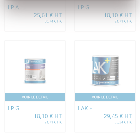
I.P.A.
I.P.G.
25,61 € HT
18,10 € HT
30,74 € TTC
21,71 € TTC
VOIR LE DÉTAIL
VOIR LE DÉTAIL
I.P.G.
LAK +
18,10 € HT
29,45 € HT
21,71 € TTC
35,34 € TTC