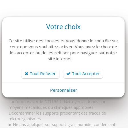
Votre choix
Catégories :
Peinture
,
Bâtiment
,
Façades
,
Fixateur
Ce site utilise des cookies et vous donne le contrôle sur
ceux que vous souhaitez activer. Vous avez le choix de
les accepter ou de les refuser pour naviguer sur notre
site internet.
CONSEIL DE MISE EN OEUVRE
FICHES TECHNIQUES
F.D.S
Tout Refuser
Tout Accepter
Conseil de mise en œuvre
Personnaliser
▶ Les supports doivent être sains, secs et préparés en
conformité avec le DTU 59.1. Nettoyer les fonds par
moyens mécaniques ou chimiques appropriés.
Décontaminer les supports présentant des traces de
microorganismes
▶ Ne pas appliquer sur support gras, humide, condensant