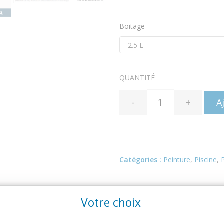
Boitage
QUANTITÉ
-
+
A
Catégories :
Peinture
,
Piscine
,
Votre choix
ES TECHNIQUES
F.D.S