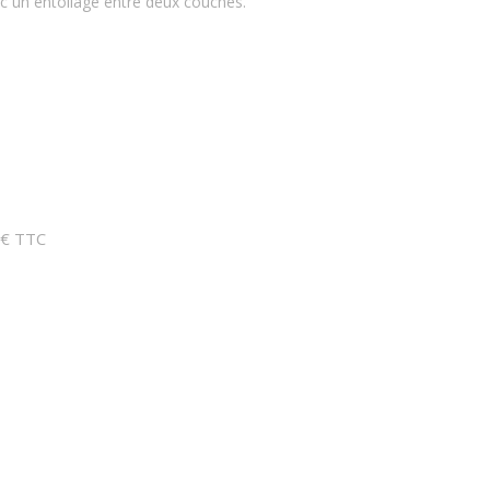
c un entoilage entre deux couches.
 € TTC