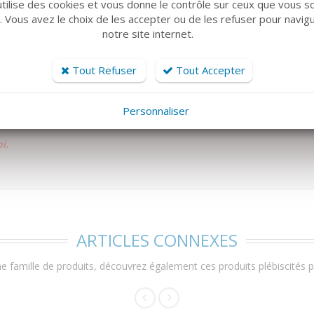
utilise des cookies et vous donne le contrôle sur ceux que vous s
r. Vous avez le choix de les accepter ou de les refuser pour navig
notre site internet.
és. Nettoyer les fonds par moyens mécaniques ou chimiques
Tout Refuser
Tout Accepter
nsant ou gelé; par température inférieure à 8°C et
Personnaliser
i.
ARTICLES CONNEXES
 famille de produits, découvrez également ces produits plébiscités pa