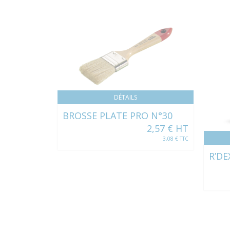
DÉTAILS
BROSSE PLATE PRO N°30
2,57 € HT
3,08 € TTC
R’DE