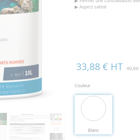
▶ Permet une consolidation ave
▶ Aspect satiné
33,88 € HT
40,66
Couleur
Blanc