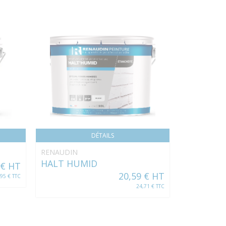
BROSSE 
DÉTAILS
RENAUDIN
HALT HUMID
 € HT
20,59 € HT
,95 € TTC
24,71 € TTC