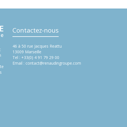
Contactez-nous
46 à 50 rue Jacques Reattu
t
13009 Marseille
n
Tel : +33(0) 4 91 79 29 00
Email :
contact@renaudingroupe.com
te
s