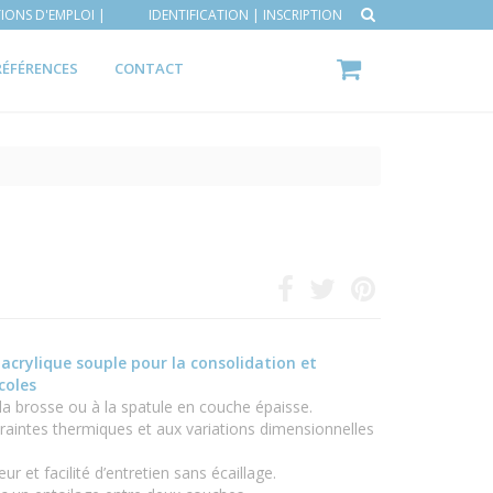
IONS D'EMPLOI |
IDENTIFICATION
|
INSCRIPTION
RÉFÉRENCES
CONTACT
 acrylique souple pour la consolidation et
coles
 la brosse ou à la spatule en couche épaisse.
traintes thermiques et aux variations dimensionnelles
eur et facilité d’entretien sans écaillage.