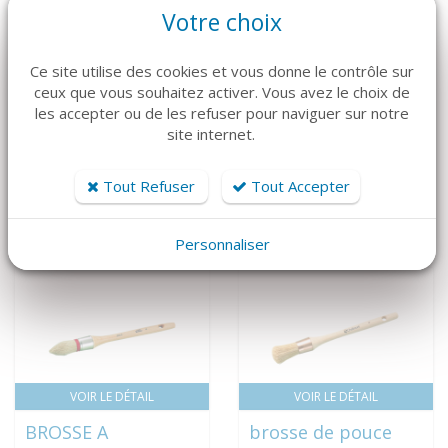
Votre choix
Ce site utilise des cookies et vous donne le contrôle sur
ceux que vous souhaitez activer. Vous avez le choix de
VOIR LE DÉTAIL
VOIR LE DÉTAIL
les accepter ou de les refuser pour naviguer sur notre
site internet.
AQUACOLE
BLANC MAT A
33,88 € HT
TOUT FAIRE
40,66 € TTC
88,53 € HT
Tout Refuser
Tout Accepter
106,24 € TTC
Personnaliser
VOIR LE DÉTAIL
VOIR LE DÉTAIL
BROSSE A
brosse de pouce