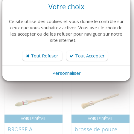
Votre choix
Ce site utilise des cookies et vous donne le contrôle sur
ceux que vous souhaitez activer. Vous avez le choix de
VOIR LE DÉTAIL
VOIR LE DÉTAIL
les accepter ou de les refuser pour naviguer sur notre
site internet.
AQUACOLE
BLANC MAT A
33,88 € HT
TOUT FAIRE
40,66 € TTC
88,53 € HT
Tout Refuser
Tout Accepter
106,24 € TTC
Personnaliser
VOIR LE DÉTAIL
VOIR LE DÉTAIL
BROSSE A
brosse de pouce