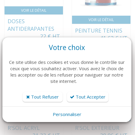
VOIR LE DÉTAIL
VOIR LE DÉTAIL
DOSES
ANTIDERAPANTES
PEINTURE TENNIS
22 € HT
41,62 € HT
26,40 € TTC
49,95 € TTC
Votre choix
Ce site utilise des cookies et vous donne le contrôle sur
ceux que vous souhaitez activer. Vous avez le choix de
NOUVEAUTÉ
les accepter ou de les refuser pour naviguer sur notre
site internet.
Tout Refuser
Tout Accepter
Personnaliser
VOIR LE DÉTAIL
VOIR LE DÉTAIL
R'SOL ACRYL
R'SOL EXTERIEUR