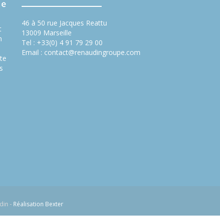
46 à 50 rue Jacques Reattu
t
13009 Marseille
n
Tel : +33(0) 4 91 79 29 00
Email :
contact@renaudingroupe.com
te
s
din -
Réalisation Bexter