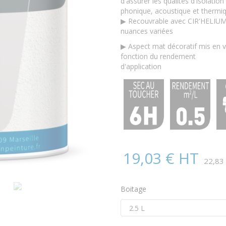
d'assurer les qualités d'isolation
phonique, acoustique et thermiq
▶ Recouvrable avec CIR'HELIUM a
nuances variées
▶ Aspect mat décoratif mis en v
fonction du rendement
d'application
19,03 € HT
22,83
Boitage