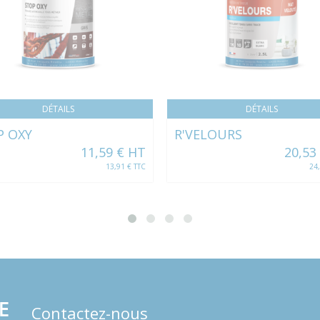
DÉTAILS
DÉTAILS
P OXY
R'VELOURS
11,59 € HT
20,53
13,91 € TTC
24
Contactez-nous