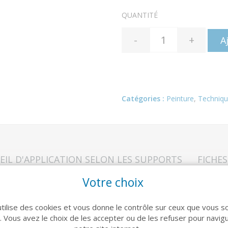
QUANTITÉ
-
+
A
Catégories :
Peinture
,
Techniq
EIL D'APPLICATION SELON LES SUPPORTS
FICHE
Votre choix
s en conformité avec le DTU en vigueur Nettoyer les fonds par
utilise des cookies et vous donne le contrôle sur ceux que vous s
r. Vous avez le choix de les accepter ou de les refuser pour navig
nsant ou gelé, par température inférieure à 8°C et