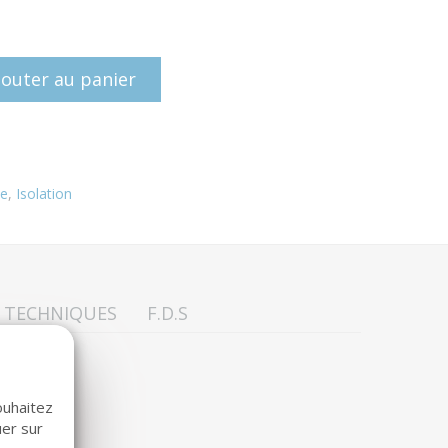
jouter au panier
ue
,
Isolation
S TECHNIQUES
F.D.S
ouhaitez
uer sur