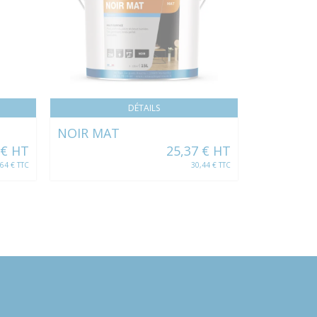
DÉTAILS
NOIR MAT
HELIUM
 € HT
25,37 € HT
,64 € TTC
30,44 € TTC